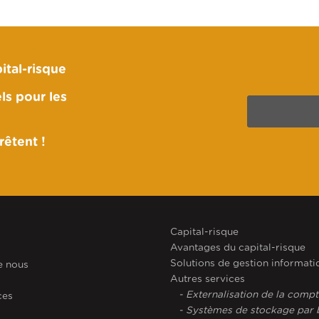
ital-risque
ls pour les
êtent !
Capital-risque
Avantages du capital-risque
Solutions de gestion informati
e nous
Autres services
- Externalisation de la compt
ces
- Systèmes de stockage par b