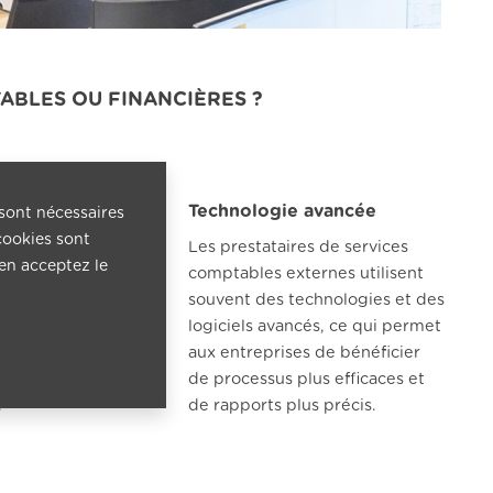
ABLES OU FINANCIÈRES ?
ité
Technologie avancée
 sont nécessaires
cookies sont
ises peuvent ajuster
Les prestataires de services
 en acceptez le
externalisation en
comptables externes utilisent
 leurs besoins. Cela
souvent des technologies et des
ugmenter ou de
logiciels avancés, ce qui permet
 activités comptables
aux entreprises de bénéficier
de la situation de
de processus plus efficaces et
.
de rapports plus précis.