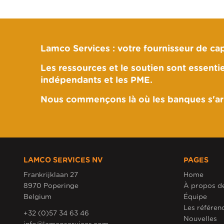
Lamco Services : votre fournisseur de cap
Les ressources et le soutien sont essentie
indépendants et les PME.
Nous commençons là où les banques s'arr
LAMCO SERVICES NV
PAGES
Frankrijklaan 27
Home
8970 Poperinge
À propos d
Belgium
Équipe
Les référen
+32 (0)57 34 63 46
Nouvelles