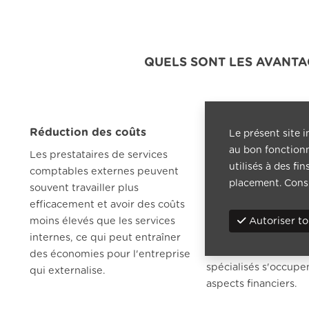
QUELS SONT LES AVANTA
Réduction des coûts
Se concentrer sur 
Le présent site i
activités principal
au bon fonctionn
Les prestataires de services
utilisés à des fi
L'externalisation de
comptables externes peuvent
placement. Cons
comptables permet 
souvent travailler plus
entreprises de se co
efficacement et avoir des coûts
sur leurs activités pr
Autoriser to
moins élevés que les services
leurs objectifs strat
internes, ce qui peut entraîner
tandis que des profe
des économies pour l'entreprise
spécialisés s'occupe
qui externalise.
aspects financiers.