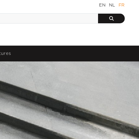
EN
NL
FR
tures