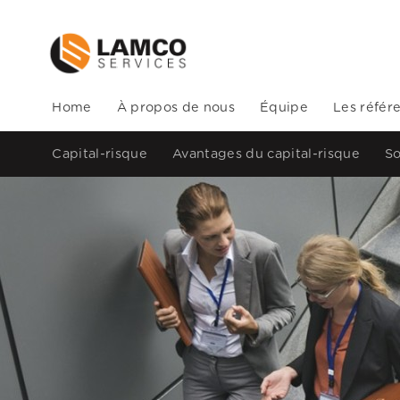
Home
À propos de nous
Équipe
Les référ
Capital-risque
Avantages du capital-risque
So