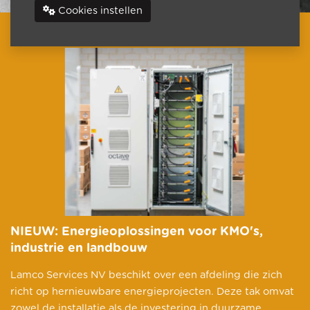
Cookies instellen
NIEUW: Energieoplossingen voor KMO's,
industrie en landbouw
Lamco Services NV beschikt over een afdeling die zich
richt op hernieuwbare energieprojecten. Deze tak omvat
zowel de installatie als de investering in duurzame